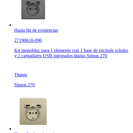
Hasta fin de existencias
27190610-096
Kit monobloc para 1 elemento con 1 base de enchufe schuko
y 2 cargadores USB integrados titanio Simon 270
Titanio
Simon 270