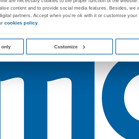
me are necessary cookies to the proper function of the website. 
nalise content and to provide social media features. Besides, we 
 digital partners. Accept when you're ok with it or customise your
ur
cookies policy
.
 only
Customize