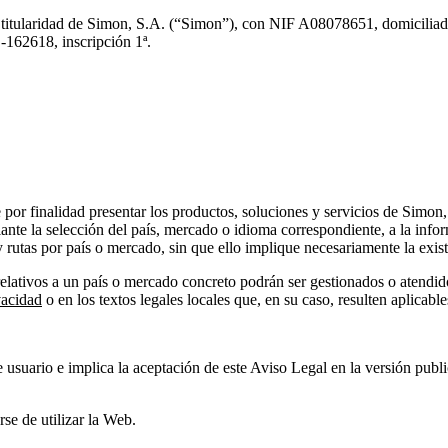
 titularidad de Simon, S.A. (“Simon”), con NIF A08078651, domiciliada
-162618, inscripción 1ª.
 por finalidad presentar los productos, soluciones y servicios de Simon,
diante la selección del país, mercado o idioma correspondiente, a la inf
 rutas por país o mercado, sin que ello implique necesariamente la exis
elativos a un país o mercado concreto podrán ser gestionados o atendi
vacidad
o en los textos legales locales que, en su caso, resulten aplicable
e usuario e implica la aceptación de este Aviso Legal en la versión pub
se de utilizar la Web.