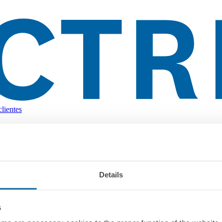
lientes
Details
s