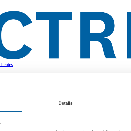
lientes
Details
s