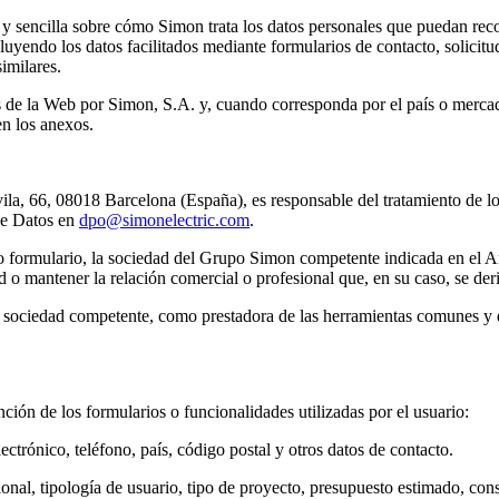
ra y sencilla sobre cómo Simon trata los datos personales que puedan r
uyendo los datos facilitados mediante formularios de contacto, solicitu
imilares.
avés de la Web por Simon, S.A. y, cuando corresponda por el país o merc
en los anexos.
, 66, 08018 Barcelona (España), es responsable del tratamiento de los 
de Datos en
dpo@simonelectric.com
.
 o formulario, la sociedad del Grupo Simon competente indicada en el A
itud o mantener la relación comercial o profesional que, en su caso, se de
la sociedad competente, como prestadora de las herramientas comunes y d
nción de los formularios o funcionalidades utilizadas por el usuario:
ectrónico, teléfono, país, código postal y otros datos de contacto.
ional, tipología de usuario, tipo de proyecto, presupuesto estimado, con