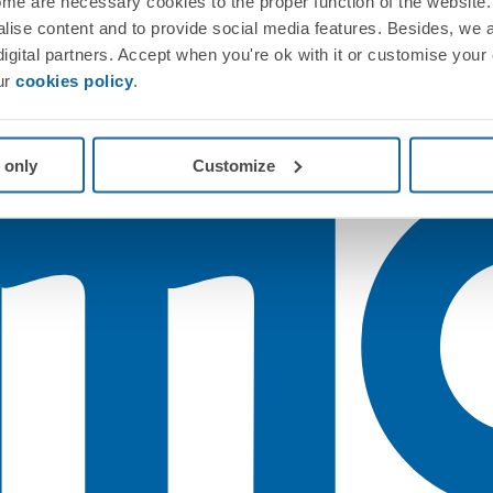
me are necessary cookies to the proper function of the website. 
nalise content and to provide social media features. Besides, we 
 digital partners. Accept when you're ok with it or customise your
ur
cookies policy
.
 only
Customize