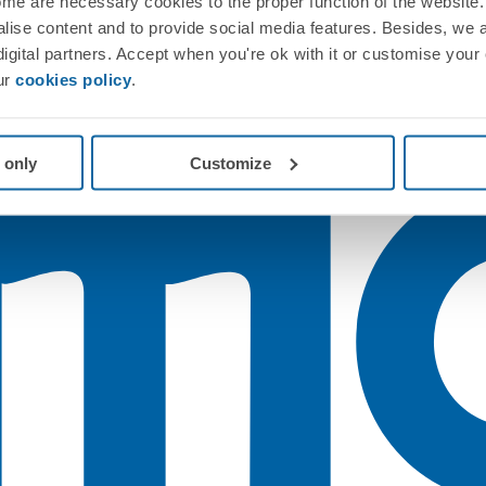
me are necessary cookies to the proper function of the website. 
nalise content and to provide social media features. Besides, we 
 digital partners. Accept when you're ok with it or customise your
ur
cookies policy
.
 only
Customize