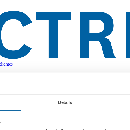
lientes
Details
s