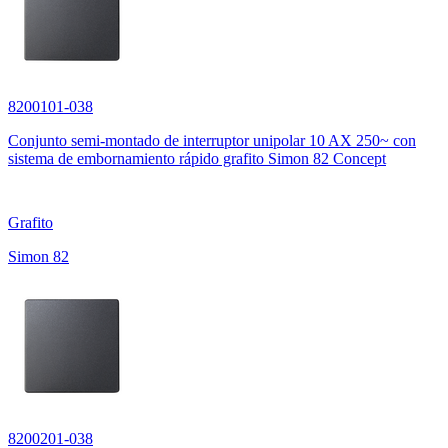
8200101-038
Conjunto semi-montado de interruptor unipolar 10 AX 250~ con
sistema de embornamiento rápido grafito Simon 82 Concept
Grafito
Simon 82
8200201-038