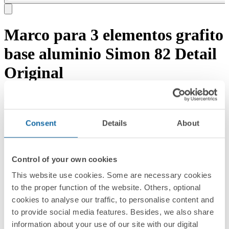
Marco para 3 elementos grafito
base aluminio Simon 82 Detail
Original
Descargar documentación
Solicitar asesoramiento →
REF:
Consent
Details
About
8200630-238
PVR/UD
25,23 EUR
EMBALAJE:
Control of your own cookies
1 Unidad
This website use cookies. Some are necessary cookies
Serie
to the proper function of the website. Others, optional
cookies to analyse our traffic, to personalise content and
Simon 82 Detail
to provide social media features. Besides, we also share
Series compatibles
information about your use of our site with our digital