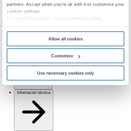
partners. Accept when you're ok with it or customise your
Simon 82 Detail
cookies settings.
Acabados
For more information, read our
cookies policy
.
Seleccionado:
Grafito/Aluminio
Allow all cookies
Información
Información básica
Customize
Use necessary cookies only
Información técnica