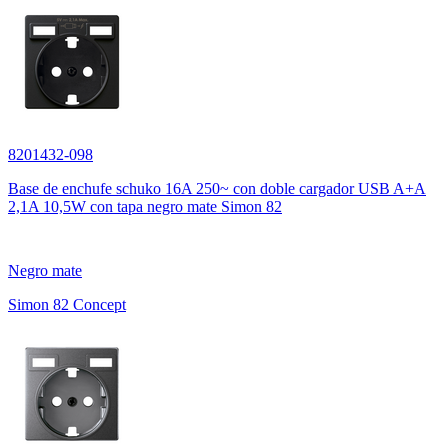
8201432-098
Base de enchufe schuko 16A 250~ con doble cargador USB A+A
2,1A 10,5W con tapa negro mate Simon 82
Negro mate
Simon 82 Concept