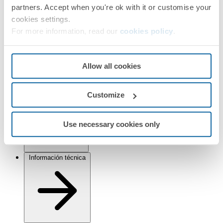
partners. Accept when you're ok with it or customise your
Simon 82 Detail
cookies settings.
Acabados
For more information, read our
cookies policy
.
Seleccionado:
Aluminio/Blanco
Allow all cookies
Información
Información básica
Customize
Use necessary cookies only
Información técnica