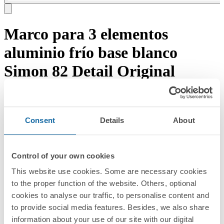
Marco para 3 elementos
aluminio frío base blanco
Simon 82 Detail Original
Descargar documentación
Solicitar asesoramiento →
REF:
Consent
Details
About
8200630-093
PVR/UD
29,44 EUR
EMBALAJE:
Control of your own cookies
1 Unidad
This website use cookies. Some are necessary cookies
Serie
to the proper function of the website. Others, optional
cookies to analyse our traffic, to personalise content and
Simon 82 Detail
to provide social media features. Besides, we also share
Series compatibles
information about your use of our site with our digital