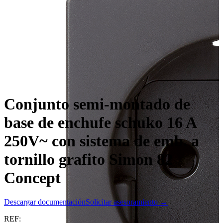
Conjunto semi-montado de
base de enchufe schuko 16 A
250V~ con sistema de emb. a
tornillo grafito Simon 82
Concept
Descargar documentación
Solicitar asesoramiento →
REF: