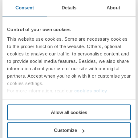
Consent
Details
About
Control of your own cookies
This website use cookies. Some are necessary cookies
8200617-092
to the proper function of the website. Others, optional
cookies to analyse our traffic, to personalise content and
Marco para 1 elemento gris Simon 82 Concept
to provide social media features. Besides, we also share
information about your use of our site with our digital
partners. Accept when you're ok with it or customise your
Gris
cookies settings.
For more information, read our
cookies policy
.
Simon 82 Concept
Allow all cookies
Customize