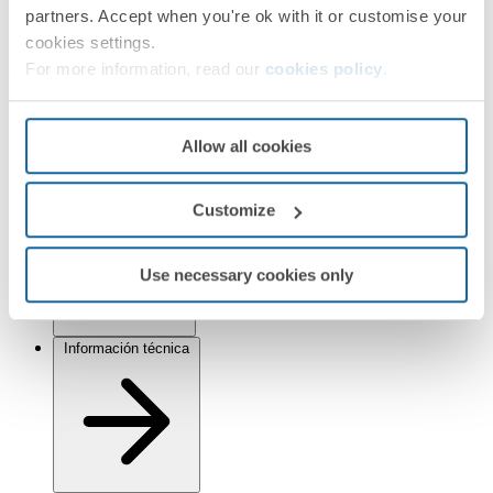
partners. Accept when you're ok with it or customise your
Simon 82 Detail
cookies settings.
Acabados
For more information, read our
cookies policy
.
Seleccionado:
Grafito/Blanco
Allow all cookies
Información
Información básica
Customize
Use necessary cookies only
Información técnica