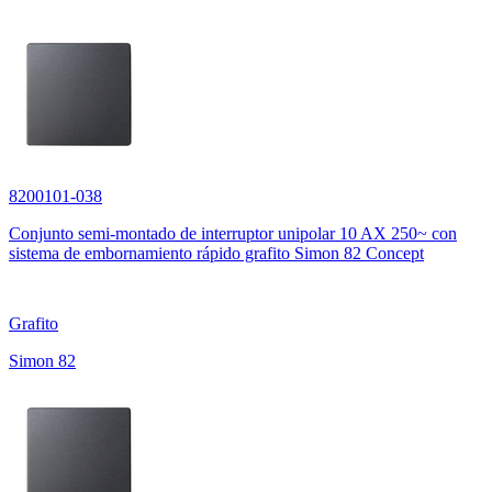
8200101-038
Conjunto semi-montado de interruptor unipolar 10 AX 250~ con
sistema de embornamiento rápido grafito Simon 82 Concept
Grafito
Simon 82