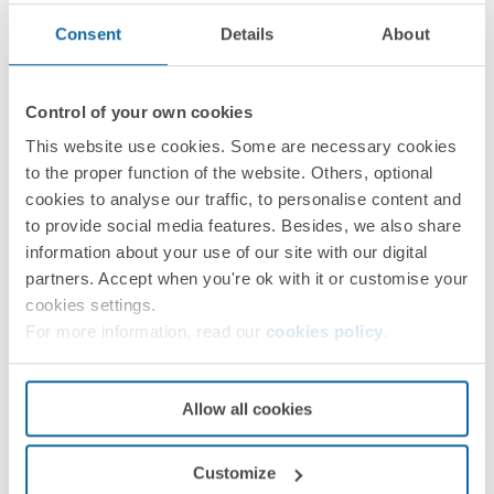
Consent
Details
About
Control of your own cookies
This website use cookies. Some are necessary cookies
to the proper function of the website. Others, optional
52050106-038
cookies to analyse our traffic, to personalise content and
Caja de suelo regulable para 12 elementos en instalación de suelo
to provide social media features. Besides, we also share
técnico grafito Simon 500 Cima
information about your use of our site with our digital
partners. Accept when you're ok with it or customise your
Grafito
cookies settings.
For more information, read our
cookies policy
.
Simon 500 Cima
Allow all cookies
Customize