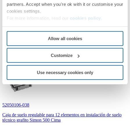
partners. Accept when you're ok with it or customise your
52050106-035
cookies settings.
For more information, read our
cookies policy
.
Caja de suelo regulable para 12 elementos en instalación de suelo
técnico gris Simon 500 Cima
Allow all cookies
Gris
Simon 500 Cima
Customize
Use necessary cookies only
52050106-038
Caja de suelo regulable para 12 elementos en instalación de suelo
técnico grafito Simon 500 Cima