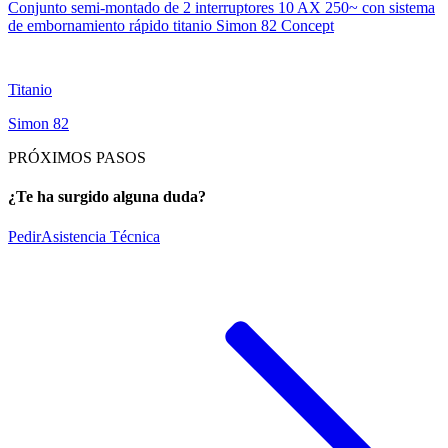
Conjunto semi-montado de 2 interruptores 10 AX 250~ con sistema
de embornamiento rápido titanio Simon 82 Concept
Titanio
Simon 82
PRÓXIMOS PASOS
¿Te ha surgido alguna duda?
Pedir
Asistencia Técnica