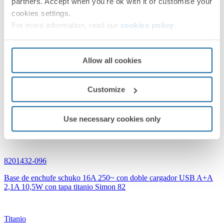
partners. Accept when you're ok with it or customise your
Base de enchufe schuko 16A 250~ con doble cargador USB A+A
cookies settings.
2,1A 10,5W con tapa negro mate Simon 82
For more information, read our
cookies policy
.
Negro mate
Allow all cookies
Simon 82 Concept
Customize
Use necessary cookies only
8201432-096
Base de enchufe schuko 16A 250~ con doble cargador USB A+A
2,1A 10,5W con tapa titanio Simon 82
Titanio