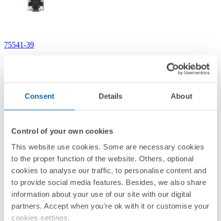
75541-39
Conector informático RJ45 AMP® de categoría 5e FTP Simon 75
Consent
Details
About
Simon 75
Control of your own cookies
This website use cookies. Some are necessary cookies
to the proper function of the website. Others, optional
cookies to analyse our traffic, to personalise content and
to provide social media features. Besides, we also share
75544-39
information about your use of our site with our digital
partners. Accept when you're ok with it or customise your
Conector RJ45 AMP® de categoría 6 UTP Simon 75
cookies settings.