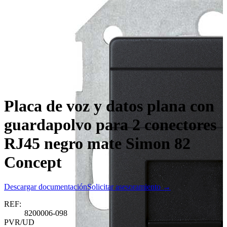
Placa de voz y datos plana con
guardapolvo para 2 conectores
RJ45 negro mate Simon 82
Concept
Descargar documentación
Solicitar asesoramiento →
REF:
8200006-098
PVR/UD