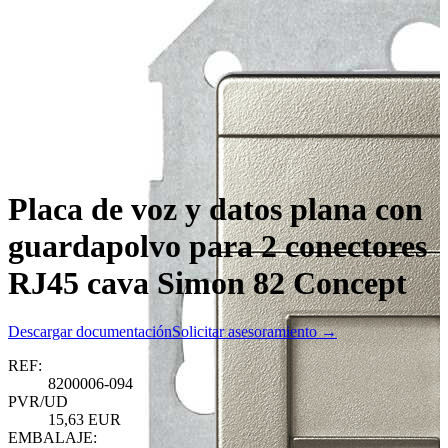
Placa de voz y datos plana con
guardapolvo para 2 conectores
RJ45 cava Simon 82 Concept
Descargar documentación
Solicitar asesoramiento →
REF:
8200006-094
PVR/UD
15,63 EUR
EMBALAJE: