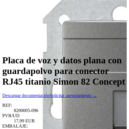
Placa de voz y datos plana con
guardapolvo para conector
RJ45 titanio Simon 82 Concept
Descargar documentación
Solicitar asesoramiento →
REF:
8200005-096
PVR/UD
17,99 EUR
EMBALAJE: