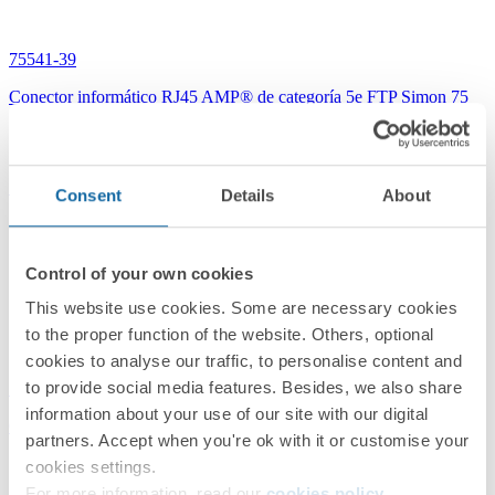
75541-39
Conector informático RJ45 AMP® de categoría 5e FTP Simon 75
Simon 75
Consent
Details
About
Control of your own cookies
This website use cookies. Some are necessary cookies
to the proper function of the website. Others, optional
cookies to analyse our traffic, to personalise content and
to provide social media features. Besides, we also share
75544-39
information about your use of our site with our digital
Conector RJ45 AMP® de categoría 6 UTP Simon 75
partners. Accept when you're ok with it or customise your
cookies settings.
For more information, read our
cookies policy
.