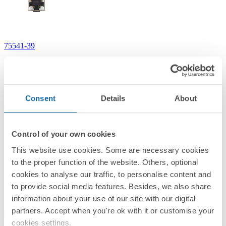
75541-39
Conector informático RJ45 AMP® de categoría 5e FTP Simon 75
Consent
Details
About
Simon 75
Control of your own cookies
This website use cookies. Some are necessary cookies
to the proper function of the website. Others, optional
cookies to analyse our traffic, to personalise content and
to provide social media features. Besides, we also share
75544-39
information about your use of our site with our digital
partners. Accept when you're ok with it or customise your
Conector RJ45 AMP® de categoría 6 UTP Simon 75
cookies settings.