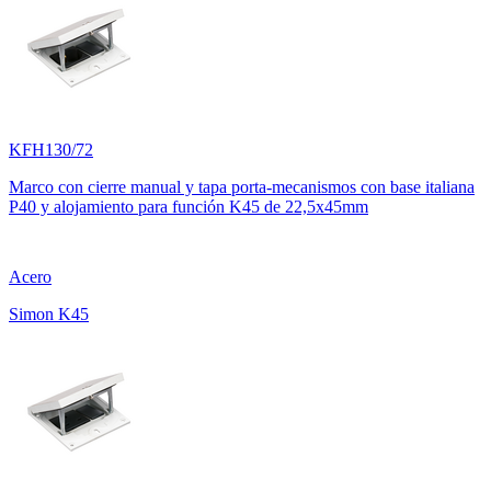
KFH130/72
Marco con cierre manual y tapa porta-mecanismos con base italiana
P40 y alojamiento para función K45 de 22,5x45mm
Acero
Simon K45