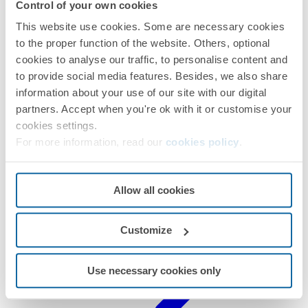
Control of your own cookies
PRÓXIMOS PASOS
This website use cookies. Some are necessary cookies
¿Te ha surgido alguna duda?
to the proper function of the website. Others, optional
cookies to analyse our traffic, to personalise content and
Pedir
Asistencia Técnica
to provide social media features. Besides, we also share
information about your use of our site with our digital
partners. Accept when you're ok with it or customise your
cookies settings.
For more information, read our
cookies policy
.
Allow all cookies
Customize
Use necessary cookies only