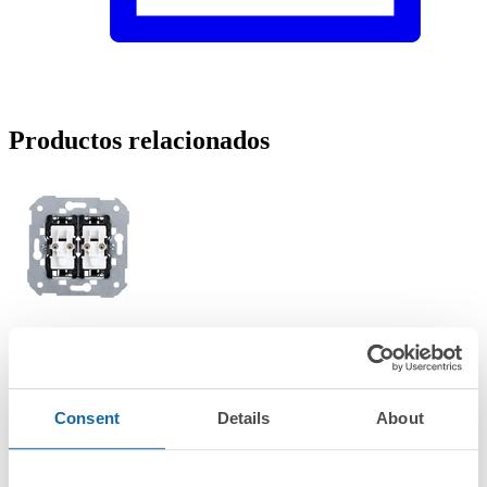
Productos relacionados
7502251-039
Grupo de 2 cruzamientos 10AX 250V~ con sistema de
embornamiento rápido Simon 75
Consent
Details
About
Simon 75