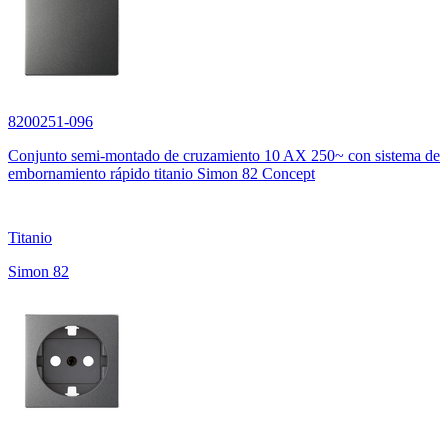
8200251-096
Conjunto semi-montado de cruzamiento 10 AX 250~ con sistema de
embornamiento rápido titanio Simon 82 Concept
Titanio
Simon 82