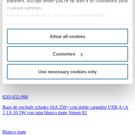
partners. Accept when you're ok with it or customise your
Base de enchufe schuko 16A 250~ con doble cargador USB A+A
cookies settings.
2,1A 10,5W con tapa negro mate Simon 82
For more information, read our
cookies policy
.
Negro mate
Allow all cookies
Simon 82 Concept
Customize
Use necessary cookies only
8201432-090
Base de enchufe schuko 16A 250~ con doble cargador USB A+A
2,1A 10,5W con tapa blanco mate Simon 82
Blanco mate