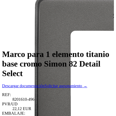
Marco para 1 elemento titanio
base cromo Simon 82 Detail
Select
Descargar documentación
Solicitar asesoramiento →
REF:
8201610-496
PVR/UD
22,12 EUR
EMBALAJE: