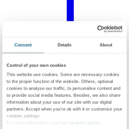
Consent
Details
About
Control of your own cookies
This website use cookies. Some are necessary cookies
to the proper function of the website. Others, optional
cookies to analyse our traffic, to personalise content and
to provide social media features. Besides, we also share
information about your use of our site with our digital
Información de producto
partners. Accept when you're ok with it or customise your
cookies settings.
Correspondiente a la serie Simon 82 encontramos esta placa de voz
y datos plana con guardapolvo para 2 conectores RJ45 en color
For more information, read our
cookies policy
.
blanco. Ya que está disponible en 6 acabados, se recomienda