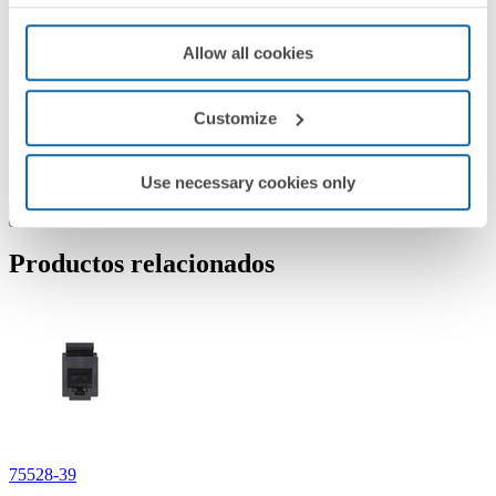
seleccionar un marco del mismo color que el zócalo de la placa
escogida. Se trata de una placa plana apta para superficie y empotrar.
Allow all cookies
Está fabricada en termoplástico, un material que resiste temperaturas
extremas (entre -25 y 50º), aunque es preferible que la placa se
instale en un ambiente con entre 5 y 40º para una óptima
conservación. Respecto a su mantenimiento, es aconsejable utilizar
Customize
un paño suave humedecido ligeramente en agua jabonosa y evitar
los paños y/o limpiadores abrasivos que contengan cloro. Estas
sencillas instrucciones permitirán que la pieza goce de una larga
Use necessary cookies only
vida. El producto tiene unas dimensiones de 55x55 mm.
Leer más
Productos relacionados
75528-39