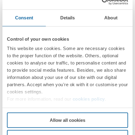
Productos relacionados
Consent
Details
About
Control of your own cookies
This website use cookies. Some are necessary cookies
to the proper function of the website. Others, optional
cookies to analyse our traffic, to personalise content and
TS13055/8
to provide social media features. Besides, we also share
Canal pasacables de aluminio de 2m y 130x55mm para 5
information about your use of our site with our digital
separaciones
partners. Accept when you're ok with it or customise your
cookies settings.
For more information, read our
cookies policy
.
Aluminio
Simon Canalización
Allow all cookies