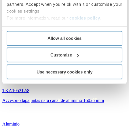
partners. Accept when you're ok with it or customise your
Accesorio ángulo plano para canal de aluminio 160x55mm
cookies settings.
For more information, read our
cookies policy
.
Aluminio
Allow all cookies
Simon Canalización
Customize
Use necessary cookies only
TKA105212/8
Accesorio tapajuntas para canal de aluminio 160x55mm
Aluminio