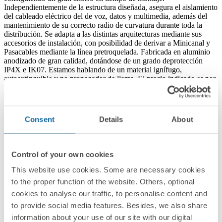
Independientemente de la estructura diseñada, asegura el aislamiento
del cableado eléctrico del de voz, datos y multimedia, además del
mantenimiento de su correcto radio de curvatura durante toda la
distribución. Se adapta a las distintas arquitecturas mediante sus
accesorios de instalación, con posibilidad de derivar a Minicanal y
Pasacables mediante la línea pretroquelada. Fabricada en aluminio
anodizado de gran calidad, dotándose de un grado deprotección
IP4X e IK07. Estamos hablando de un material ignífugo,
autoextinguible y no propagador de llama. El precio indicado es por
metro y se suministra en lotes de 4 unidades (8 metros en total).
Leer más
Productos relacionados
Consent
Details
About
Control of your own cookies
This website use cookies. Some are necessary cookies
to the proper function of the website. Others, optional
cookies to analyse our traffic, to personalise content and
to provide social media features. Besides, we also share
TKA101212/8
information about your use of our site with our digital