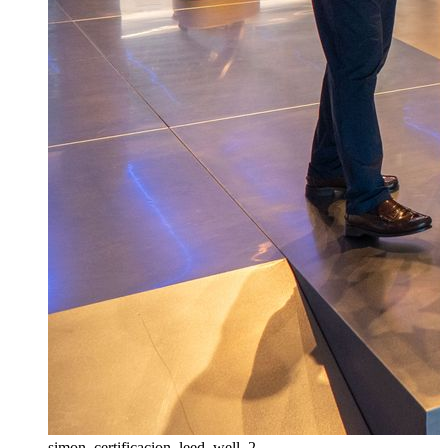
simon_certificacion_leed_well_2