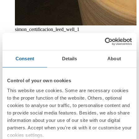
simon_certificacion_leed_well_1
El edificio, concebido como epicentro de la transformación global
de Simon, forma parte esencial de su evolución hacia una compañía
de base tecnológica orientada a ofrecer soluciones integradas para
Consent
Details
About
una gestión inteligente de los espacios. SWITCH materializa esta
visión mediante un diseño arquitectónico y funcional pensado para
estimular la innovación, la cocreación y el talento.
Control of your own cookies
Las certificaciones LEED y WELL, que solo poseen 33 y 10
This website use cookies. Some are necessary cookies
edificios en toda España, respectivamente, se han obtenido con el
to the proper function of the website. Others, optional
acompañamiento técnico de JG Ingenieros y Develop Index
cookies to analyse our traffic, to personalise content and
Ambiental, que han contribuido a integrar los requisitos de
sostenibilidad y bienestar en el diseño y construcción del edificio.
to provide social media features. Besides, we also share
information about your use of our site with our digital
Un espacio eficiente, circular y centrado
partners. Accept when you're ok with it or customise your
en las personas
cookies settings.