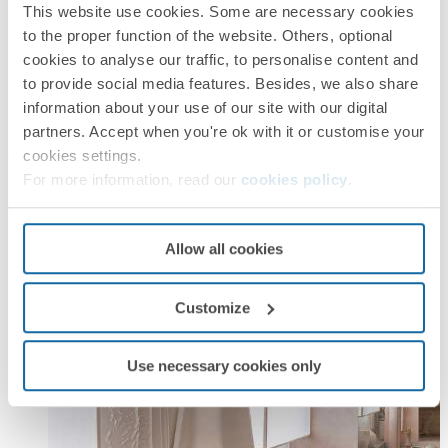
Diseñado por Paola y Katja Hexel, este dormitorio es una oda a los
This website use cookies. Some are necessary cookies
pequeños comienzos que inspiran grandeza. Texturas, estructuras y
to the proper function of the website. Others, optional
materiales cuidadosamente escogidos crean un espacio íntimo y
cookies to analyse our traffic, to personalise content and
poético.
to provide social media features. Besides, we also share
information about your use of our site with our digital
Simon contribuye con iluminación envolvente, mecanismos
partners. Accept when you're ok with it or customise your
elegantes y sistemas integradores que refuerzan la narrativa del
espacio.
cookies settings.
For more information, read our
cookies policy
.
Allow all cookies
Customize
Use necessary cookies only