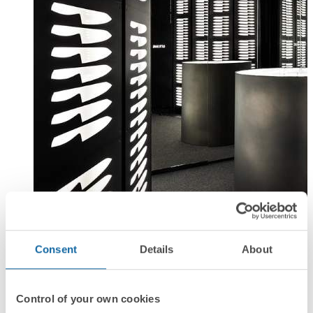
CuldeSac | Arcos
Consent
Details
About
Sic Parvis Magna – Espacio S de Studio
Control of your own cookies