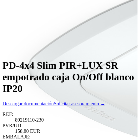
PD-4x4 Slim PIR+LUX SR
empotrado caja On/Off blanco
IP20
Descargar documentación
Solicitar asesoramiento →
REF:
89219110-230
PVR/UD
158,80 EUR
EMBALAJE: