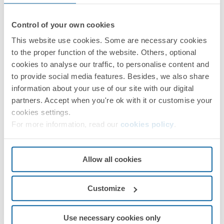
Control of your own cookies
Simon Sensor Pro
This website use cookies. Some are necessary cookies
to the proper function of the website. Others, optional
PRÓXIMOS PASOS
cookies to analyse our traffic, to personalise content and
¿Te ha surgido alguna duda?
to provide social media features. Besides, we also share
information about your use of our site with our digital
Pedir
Asistencia Técnica
partners. Accept when you're ok with it or customise your
cookies settings.
For more information, read our
cookies policy
.
Allow all cookies
Customize
Use necessary cookies only