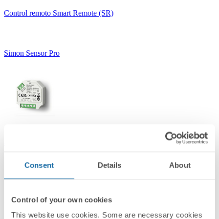
Control remoto Smart Remote (SR)
Simon Sensor Pro
89200342-039
Relé DALI-2
Consent
Details
About
Simon Sensor Pro
Control of your own cookies
This website use cookies. Some are necessary cookies