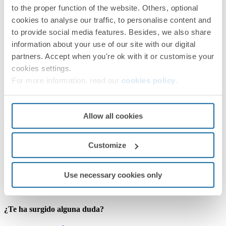
Productos similares
to the proper function of the website. Others, optional
cookies to analyse our traffic, to personalise content and
to provide social media features. Besides, we also share
information about your use of our site with our digital
partners. Accept when you're ok with it or customise your
cookies settings.
For more information, read our
cookies policy
.
89218439-130
PD-40 Grandes Áreas PIR+LUX SR superficie DALI-2 Master
Allow all cookies
redondo blanco IP54
Customize
Blanco
Simon Sensor Pro
Use necessary cookies only
PRÓXIMOS PASOS
¿Te ha surgido alguna duda?