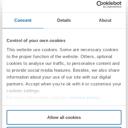
Consent
Details
About
89262140-330
Sensor crepuscular y RTC BT Mesh blanco IP54
Control of your own cookies
This website use cookies. Some are necessary cookies
to the proper function of the website. Others, optional
cookies to analyse our traffic, to personalise content and
Blanco
to provide social media features. Besides, we also share
Simon Sensor Pro
information about your use of our site with our digital
PRÓXIMOS PASOS
partners. Accept when you're ok with it or customise your
cookies settings.
¿Te ha surgido alguna duda?
For more information, read our
cookies policy
.
Pedir
Asistencia Técnica
Allow all cookies