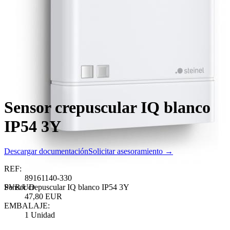
Sensor crepuscular IQ blanco
IP54 3Y
Descargar documentación
Solicitar asesoramiento →
REF:
89161140-330
Sensor crepuscular IQ blanco IP54 3Y
PVR/UD
47,80 EUR
EMBALAJE:
1 Unidad