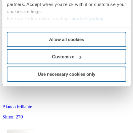
partners. Accept when you're ok with it or customise your
Blanco brillante
cookies settings.
Simon 270
For more information, read our
cookies policy
.
Allow all cookies
Customize
27000610-090
Use necessary cookies only
Marco para 1 elemento blanco Simon 270
Blanco brillante
Simon 270