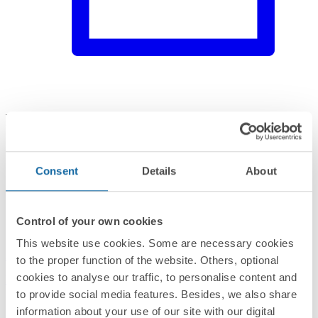
Productos relacionados
Consent
Details
About
Control of your own cookies
This website use cookies. Some are necessary cookies
27101610-090
to the proper function of the website. Others, optional
cookies to analyse our traffic, to personalise content and
Marco estética mínima para 1 elemento blanco Simon 270
to provide social media features. Besides, we also share
information about your use of our site with our digital