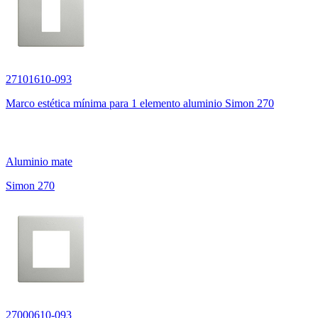
27101610-093
Marco estética mínima para 1 elemento aluminio Simon 270
Aluminio mate
Simon 270
27000610-093