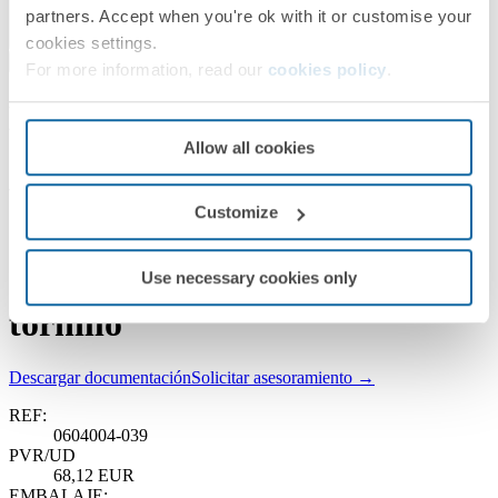
partners. Accept when you're ok with it or customise your
cookies settings.
For more information, read our
cookies policy
.
Kit Schuko Simon Aqua de
Allow all cookies
superficie para Recarga de
Vehículo Eléctrico IP55 IK08
Customize
16A ~3,7kW con tapa de
seguridad y embornamiento a
Use necessary cookies only
tornillo
Descargar documentación
Solicitar asesoramiento →
REF:
0604004-039
PVR/UD
68,12 EUR
EMBALAJE: