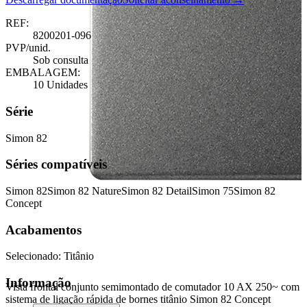
REF:
8200201-096
PVP/unid.
Sob consulta
EMBALAGEM:
10 Unidades
Série
Simon 82
Séries compatíveis
Simon 82
Simon 82 Nature
Simon 82 Detail
Simon 75
Simon 82
Concept
Acabamentos
Selecionado:
Titânio
Informação
Vista frontal conjunto semimontado de comutador 10 AX 250~ com
sistema de ligação rápida de bornes titânio Simon 82 Concept