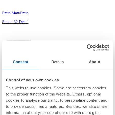
Preto Matt/Preto
Simon 82 Detail
Consent
Details
About
8200630-198
Moldura para 3 elementos preto mate Simon 82 Detail Original
Control of your own cookies
This website use cookies. Some are necessary cookies
to the proper function of the website. Others, optional
Preto Matt/Preto
cookies to analyse our traffic, to personalise content and
to provide social media features. Besides, we also share
Simon 82 Detail
information about your use of our site with our digital