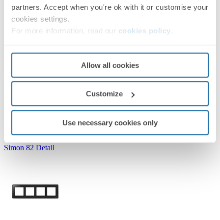
partners. Accept when you're ok with it or customise your
cookies settings.
For more information, read our
cookies policy
.
Allow all cookies
8200620-198
Moldura para 2 elementos preto mate Simon 82 Detail Original
Customize
Use necessary cookies only
Preto Matt/Preto
Simon 82 Detail