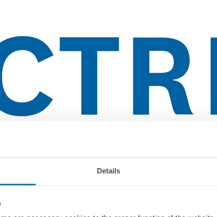
lientes
Details
s