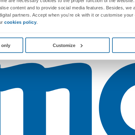
me are necessary cookies to the proper function of the website. 
nalise content and to provide social media features. Besides, we 
 digital partners. Accept when you're ok with it or customise your
ur
cookies policy
.
 only
Customize