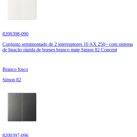
8200398-090
Conjunto semimontado de 2 interruptores 10 AX 250~ com sistema
de ligação rápida de bornes branco mate Simon 82 Concept
Branco fosco
Simon 82
8200397-096