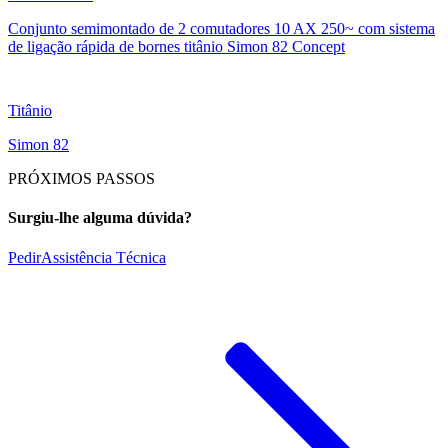
Conjunto semimontado de 2 comutadores 10 AX 250~ com sistema
de ligação rápida de bornes titânio Simon 82 Concept
Titânio
Simon 82
PRÓXIMOS PASSOS
Surgiu-lhe alguma dúvida?
Pedir
Assistência Técnica