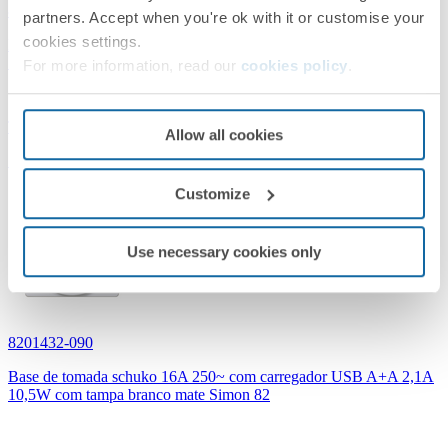
8201432-096
partners. Accept when you're ok with it or customise your
cookies settings.
Base de tomada schuko 16A 250~ com carregador USB A+A 2,1A
10,5W com tampa titânio Simon 82
For more information, read our
cookies policy
.
Titânio
Allow all cookies
Simon 82 Concept
Customize
Use necessary cookies only
8201432-090
Base de tomada schuko 16A 250~ com carregador USB A+A 2,1A
10,5W com tampa branco mate Simon 82