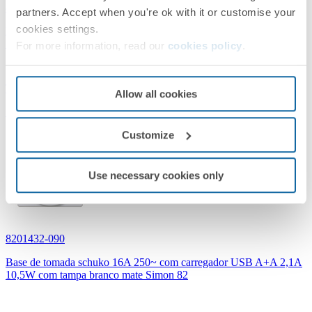
8201432-096
partners. Accept when you're ok with it or customise your
cookies settings.
Base de tomada schuko 16A 250~ com carregador USB A+A 2,1A
10,5W com tampa titânio Simon 82
For more information, read our
cookies policy
.
Titânio
Allow all cookies
Simon 82 Concept
Customize
Use necessary cookies only
8201432-090
Base de tomada schuko 16A 250~ com carregador USB A+A 2,1A
10,5W com tampa branco mate Simon 82