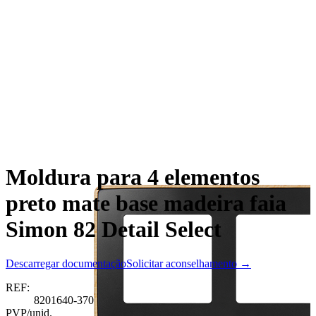
Moldura para 4 elementos
preto mate base madeira faia
Simon 82 Detail Select
Descarregar documentação
Solicitar aconselhamento →
REF:
8201640-370
PVP/unid.