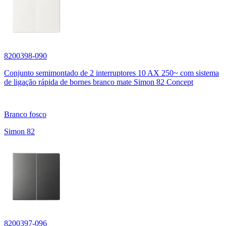
8200398-090
Conjunto semimontado de 2 interruptores 10 AX 250~ com sistema
de ligação rápida de bornes branco mate Simon 82 Concept
Branco fosco
Simon 82
8200397-096