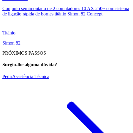
Conjunto semimontado de 2 comutadores 10 AX 250~ com sistema
de ligação rápida de bornes titânio Simon 82 Concept
Titânio
Simon 82
PRÓXIMOS PASSOS
Surgiu-lhe alguma dúvida?
Pedir
Assistência Técnica