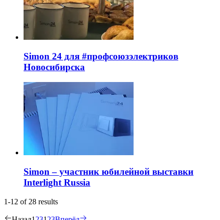
Simon 24 для #профсоюзэлектриков
Новосибирска
Simon – участник юбилейной выставки
Interlight Russia
1-12 of 28 results
Назад
1
2
3
1
2
3
Вперёд