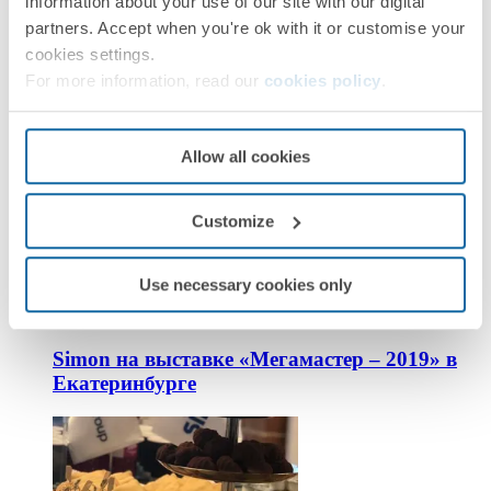
information about your use of our site with our digital
partners. Accept when you're ok with it or customise your
cookies settings.
For more information, read our
cookies policy
.
Simon на выставке Business&Design Dialogue
2019!
Allow all cookies
Customize
Use necessary cookies only
Simon на выставке «Мегамастер – 2019» в
Екатеринбурге