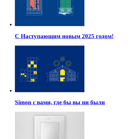
С Наступающим новым 2025 годом!
Simon с вами, где бы вы ни были