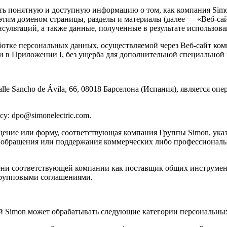
ь понятную и доступную информацию о том, как компания Simo
этим доменом страницы, разделы и материалы (далее — «Веб-сай
сультаций, а также данные, полученные в результате использов
тке персональных данных, осуществляемой через Веб-сайт компа
 в Приложении I, без ущерба для дополнительной специальной
e Sancho de Ávila, 66, 08018 Барселона (Испания), является оп
у: dpo@simonelectric.com.
ащение или форму, соответствующая компания Группы Simon, ука
 обращения или поддержания коммерческих либо профессиональн
имени соответствующей компании как поставщик общих инструме
групповыми соглашениями.
й Simon может обрабатывать следующие категории персональны