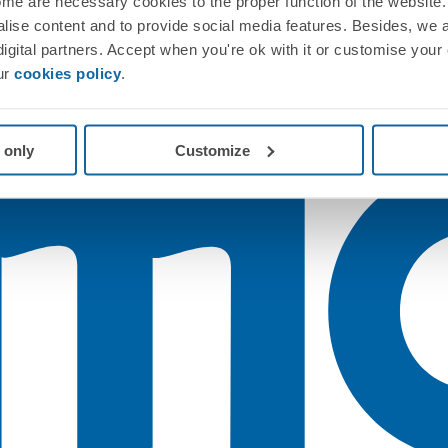
me are necessary cookies to the proper function of the website. 
nalise content and to provide social media features. Besides, we 
 digital partners. Accept when you're ok with it or customise your
ur
cookies policy
.
 only
Customize