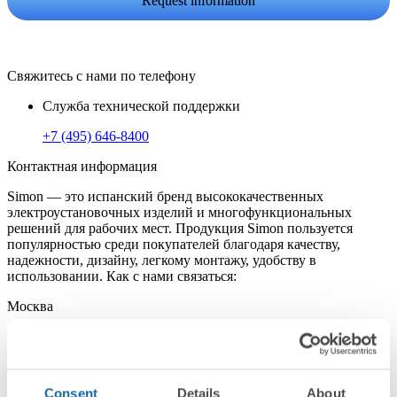
Свяжитесь с нами по телефону
Служба технической поддержки
+7 (495) 646-8400
Контактная информация
Simon — это испанский бренд высококачественных
электроустановочных изделий и многофункциональных
решений для рабочих мест. Продукция Simon пользуется
популярностью среди покупателей благодаря качеству,
надежности, дизайну, легкому монтажу, удобству в
использовании. Как с нами связаться:
Москва
121357, г. Москва, ул. Верейская, д. 29, строение 134
+7 (495) 646-8400
Consent
Details
About
info.russia@simonelectric.com