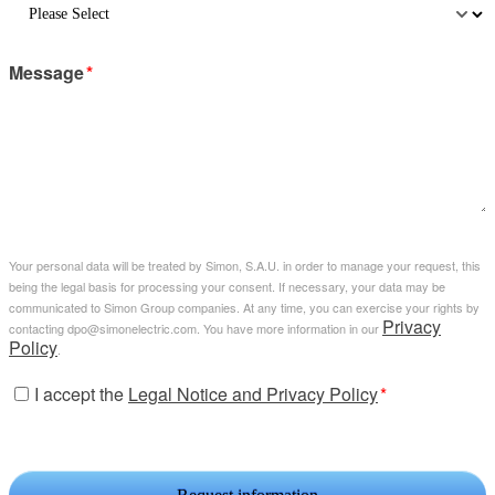
Message
*
Your personal data will be treated by Simon, S.A.U. in order to manage your request, this
being the legal basis for processing your consent. If necessary, your data may be
communicated to Simon Group companies. At any time, you can exercise your rights by
Privacy
contacting dpo@simonelectric.com. You have more information in our
Policy
.
I accept the
Legal Notice and Privacy Policy
*