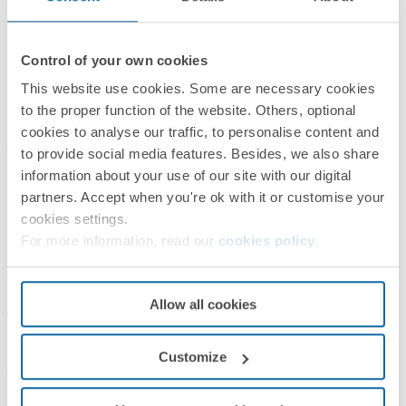
Работа с дизайнерами и архитекторами
Control of your own cookies
Мария Волобуева
This website use cookies. Some are necessary cookies
+7 (913) 780-13-37
to the proper function of the website. Others, optional
maria.volobueva@simonelectric.com
cookies to analyse our traffic, to personalise content and
to provide social media features. Besides, we also share
Техническая поддержка
information about your use of our site with our digital
Павел Павликов
partners. Accept when you're ok with it or customise your
+7 (985) 180-2164
cookies settings.
For more information, read our
cookies policy
.
pavel.pavlikov@simonelectric.com
Северо-Западный ФО
Allow all cookies
Дмитрий Бондарев
+7 (981) 100-11-74
Customize
dmitry.bondarev@simonelectric.com
Сибирский ФО, Уральский ФО, Дальневосточный ФО