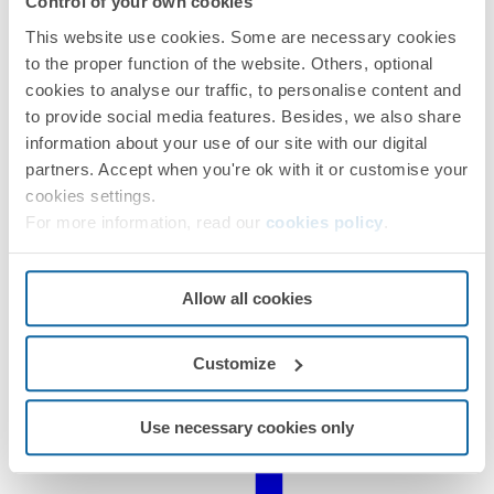
Control of your own cookies
This website use cookies. Some are necessary cookies
Regulaciones
to the proper function of the website. Others, optional
cookies to analyse our traffic, to personalise content and
to provide social media features. Besides, we also share
information about your use of our site with our digital
partners. Accept when you're ok with it or customise your
Información logística
cookies settings.
For more information, read our
cookies policy
.
Allow all cookies
Documentación
Customize
Ficha técnica
PDF
Use necessary cookies only