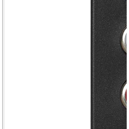
Vista frontal conector 3RCA Simon K45 grafito