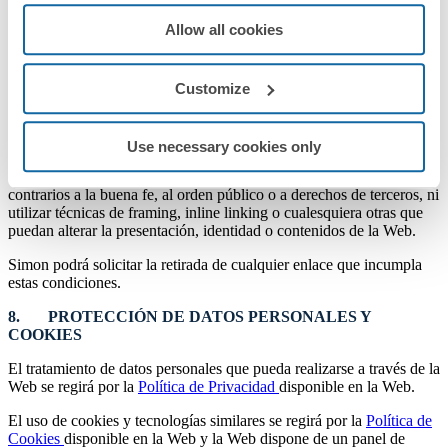
7. ENLACES HACIA LA WEB
Allow all cookies
El establecimiento de enlaces hacia la Web requerirá que el enlace
no perjudique la imagen, reputación o derechos de Simon, del
Customize
Grupo Simon o de terceros, ni genere confusión sobre la existencia
de una relación, colaboración, patrocinio o aprobación por parte de
Simon.
Use necessary cookies only
No se permite establecer enlaces desde sitios web que contengan
contenidos ilícitos, ofensivos, discriminatorios, engañosos o
contrarios a la buena fe, al orden público o a derechos de terceros, ni
utilizar técnicas de framing, inline linking o cualesquiera otras que
puedan alterar la presentación, identidad o contenidos de la Web.
Simon podrá solicitar la retirada de cualquier enlace que incumpla
estas condiciones.
8. PROTECCIÓN DE DATOS PERSONALES Y
COOKIES
El tratamiento de datos personales que pueda realizarse a través de la
Web se regirá por la
Política de Privacidad
disponible en la Web.
El uso de cookies y tecnologías similares se regirá por la
Política de
Cookies
disponible en la Web y la Web dispone de un panel de