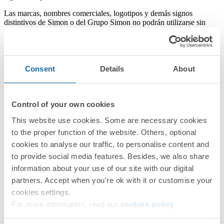
Las marcas, nombres comerciales, logotipos y demás signos
distintivos de Simon o del Grupo Simon no podrán utilizarse sin
autorización previa y por escrito de sus titulares. El uso no
autorizado podrá dar lugar al ejercicio de las acciones legales que
correspondan.
6. ENLACES A SITIOS WEB Y PLATAFORMAS DE
Consent
Details
About
TERCEROS
La Web puede incluir enlaces a sitios web, plataformas o recursos de
terceros. Estos enlaces se facilitan únicamente para comodidad del
Control of your own cookies
usuario o para permitir el acceso a información o servicios
relacionados. Simon no controla necesariamente dichos sitios,
This website use cookies. Some are necessary cookies
plataformas o recursos, ni se responsabiliza de sus contenidos,
to the proper function of the website. Others, optional
disponibilidad, funcionamiento, condiciones legales, políticas de
cookies to analyse our traffic, to personalise content and
privacidad o prácticas en materia de cookies.
to provide social media features. Besides, we also share
El acceso a sitios web o plataformas de terceros se regirá por los
information about your use of our site with our digital
términos y políticas publicados por sus respectivos titulares.
partners. Accept when you're ok with it or customise your
Si el usuario considera que algún enlace incluido en la Web remite a
cookies settings.
contenidos ilícitos, inadecuados o que vulneran derechos de
For more information, read our
cookies policy
.
terceros, podrá comunicarlo a Simon a través de los canales de
contacto habilitados en la Web.