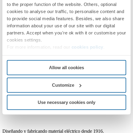
to the proper function of the website. Others, optional
Contáctanos
cookies to analyse our traffic, to personalise content and
to provide social media features. Besides, we also share
Servicio asistencia técnica
information about your use of our site with our digital
722 2496672 Ext. 131/200
partners. Accept when you're ok with it or customise your
Horario de contacto
cookies settings.
For more information, read our
cookies policy
.
Lunes a Viernes, de 08:30h a 18:30h
Allow all cookies
Customize
Use necessary cookies only
Diseñando y fabricando material eléctrico desde 1916.