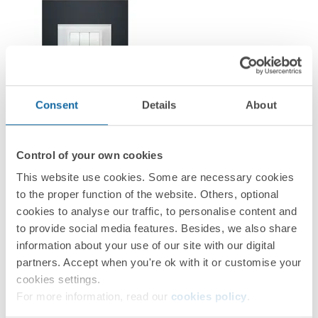
Consent
Details
About
Simon 82 Nature - Catálogo para México
Control of your own cookies
This website use cookies. Some are necessary cookies
Formato: PDF
to the proper function of the website. Others, optional
Descargar
cookies to analyse our traffic, to personalise content and
to provide social media features. Besides, we also share
information about your use of our site with our digital
partners. Accept when you're ok with it or customise your
cookies settings.
For more information, read our
cookies policy
.