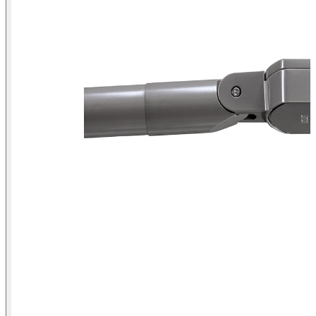
Vista frontal Luminaria vial Simon Altair IXF de 39W con optica II
Media, 4000K, 120-277V