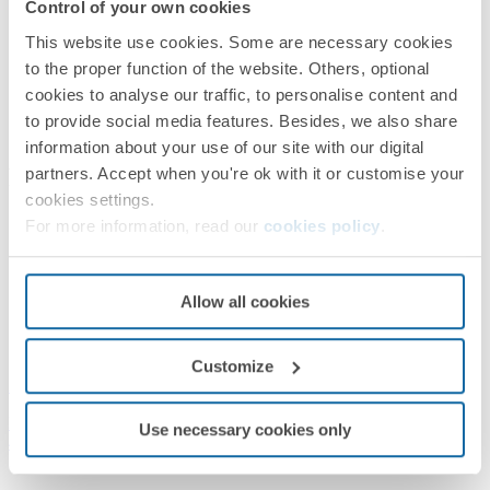
Control of your own cookies
This website use cookies. Some are necessary cookies
to the proper function of the website. Others, optional
cookies to analyse our traffic, to personalise content and
to provide social media features. Besides, we also share
information about your use of our site with our digital
Productos relacionados
partners. Accept when you're ok with it or customise your
cookies settings.
For more information, read our
cookies policy
.
Allow all cookies
Customize
260-400010013
Luminaria urbana Simon Altair IYF de 25W con optica II Media
Use necessary cookies only
4000K a 120-277V