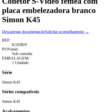
Conetor S-Vídeo fêmea com
placa embelezadora branco
Simon K45
Descarregar documentação
Solicitar aconselhamento →
REF:
K103B/9
PVP/unid.
Sob consulta
EMBALAGEM:
1 Unidade
Série
Simon K45
Séries compatíveis
Simon K45
Acabamentos