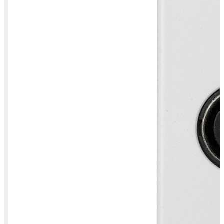
Vista frontal conetor S-Vídeo Simon K45 branco