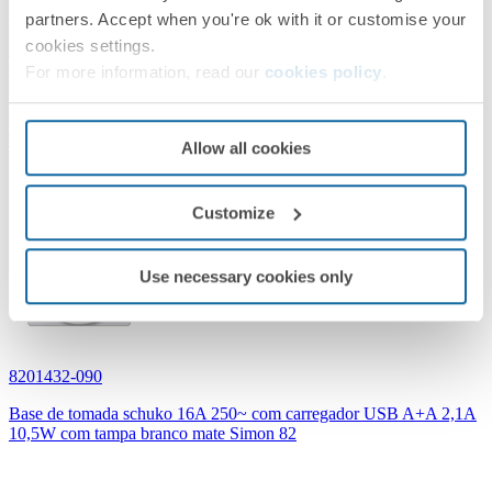
8201432-096
partners. Accept when you're ok with it or customise your
cookies settings.
Base de tomada schuko 16A 250~ com carregador USB A+A 2,1A
10,5W com tampa titânio Simon 82
For more information, read our
cookies policy
.
Titânio
Allow all cookies
Simon 82 Concept
Customize
Use necessary cookies only
8201432-090
Base de tomada schuko 16A 250~ com carregador USB A+A 2,1A
10,5W com tampa branco mate Simon 82