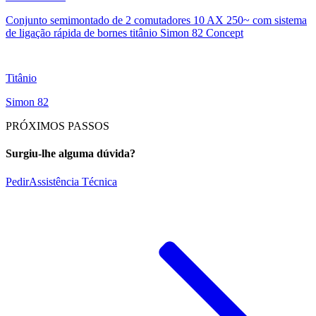
Conjunto semimontado de 2 comutadores 10 AX 250~ com sistema
de ligação rápida de bornes titânio Simon 82 Concept
Titânio
Simon 82
PRÓXIMOS PASSOS
Surgiu-lhe alguma dúvida?
Pedir
Assistência Técnica