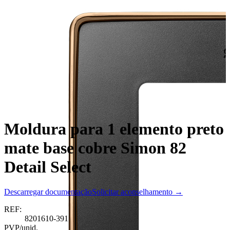
Moldura para 1 elemento preto
mate base cobre Simon 82
Detail Select
Descarregar documentação
Solicitar aconselhamento →
REF:
8201610-391
PVP/unid.