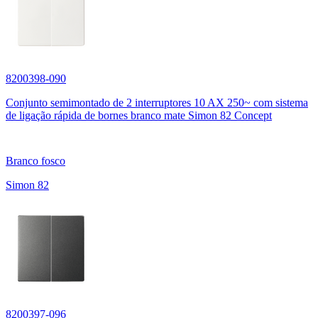
8200398-090
Conjunto semimontado de 2 interruptores 10 AX 250~ com sistema
de ligação rápida de bornes branco mate Simon 82 Concept
Branco fosco
Simon 82
8200397-096