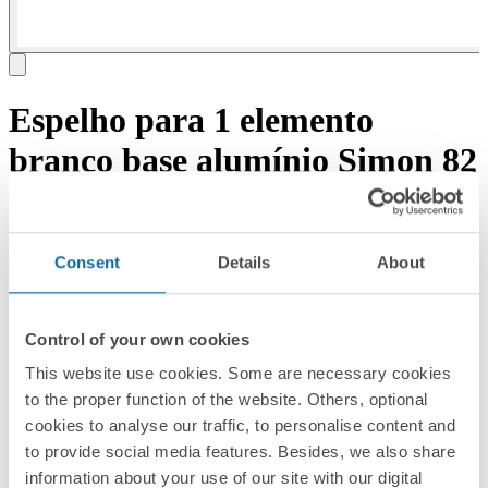
Espelho para 1 elemento
branco base alumínio Simon 82
Detail Select
Descarregar documentação
Solicitar aconselhamento →
Consent
Details
About
REF:
8201610-243
PVP/unid.
Control of your own cookies
Sob consulta
EMBALAGEM:
This website use cookies. Some are necessary cookies
5 Unidades
to the proper function of the website. Others, optional
cookies to analyse our traffic, to personalise content and
Série
to provide social media features. Besides, we also share
Simon 82 Detail
information about your use of our site with our digital