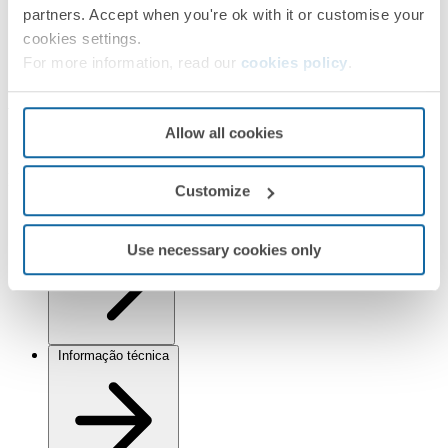
partners. Accept when you're ok with it or customise your
Séries compatíveis
cookies settings.
For more information, read our
cookies policy
.
Simon 82 Detail
Acabamentos
Allow all cookies
Selecionado:
Branco/Alumínio
Informação
Customize
Informação básica
Use necessary cookies only
Informação técnica