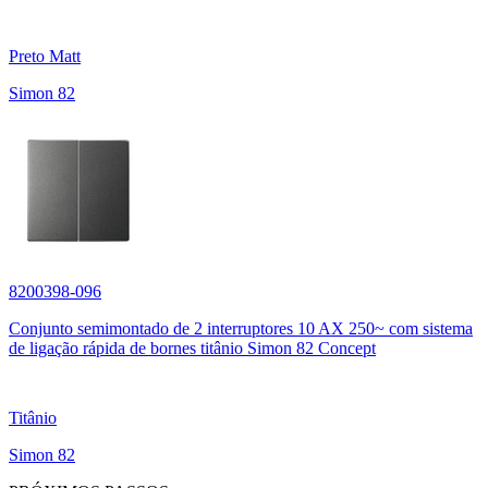
Preto Matt
Simon 82
8200398-096
Conjunto semimontado de 2 interruptores 10 AX 250~ com sistema
de ligação rápida de bornes titânio Simon 82 Concept
Titânio
Simon 82