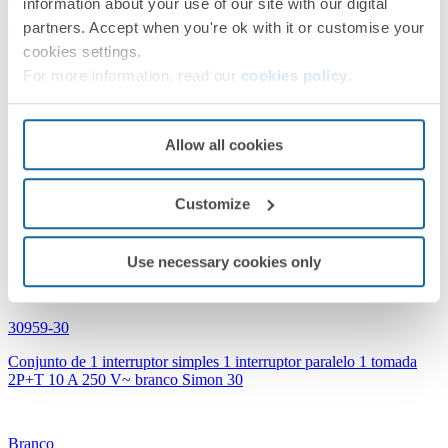
information about your use of our site with our digital
partners. Accept when you're ok with it or customise your
Conjunto de 2 interruptores simples 1 tomada 2P+T 1 placa de 2
postos 4x2 com suporte 10 A 250 V~ branco Simon 30
cookies settings.
For more information, read our
cookies policy
.
Branco
Allow all cookies
Simon 30
Customize
Use necessary cookies only
30959-30
Conjunto de 1 interruptor simples 1 interruptor paralelo 1 tomada
2P+T 10 A 250 V~ branco Simon 30
Branco