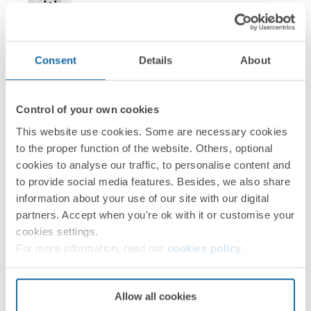
Consent
Details
About
30954-30
Conjunto de 2 tomadas 2P+T 1 placa de 2 postos 4x2 com suporte
Control of your own cookies
10 A 250 V~ branco Simon 30
This website use cookies. Some are necessary cookies
to the proper function of the website. Others, optional
Branco
cookies to analyse our traffic, to personalise content and
to provide social media features. Besides, we also share
Simon 30
information about your use of our site with our digital
partners. Accept when you're ok with it or customise your
cookies settings.
For more information, read our
cookies policy
.
Allow all cookies
30956-30