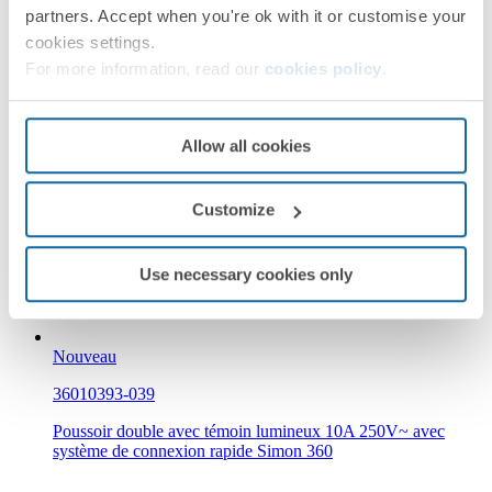
Nouveau
partners. Accept when you're ok with it or customise your
cookies settings.
36010396-039
For more information, read our
cookies policy
.
Double bouton-poussoir momentané 10A 250V~ à connexion
rapide Simon 360
Allow all cookies
Simon 360
Customize
Use necessary cookies only
Nouveau
36010393-039
Poussoir double avec témoin lumineux 10A 250V~ avec
système de connexion rapide Simon 360