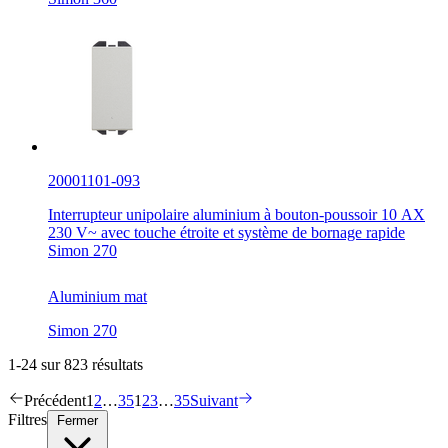
20001101-093
Interrupteur unipolaire aluminium à bouton-poussoir 10 AX
230 V~ avec touche étroite et système de bornage rapide
Simon 270
Aluminium mat
Simon 270
1-24 sur 823 résultats
Précédent
1
2
…
35
1
2
3
…
35
Suivant
Filtres
Fermer