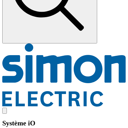
Système iO