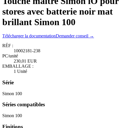
Touche maître Simon iO pour
stores avec batterie noir mat
brillant Simon 100
Télécharger la documentation
Demander conseil →
RÉF :
10002181-238
PC/unité
230,01 EUR
EMBALLAGE :
1 Unité
Série
Simon 100
Séries compatibles
Simon 100
Finitions