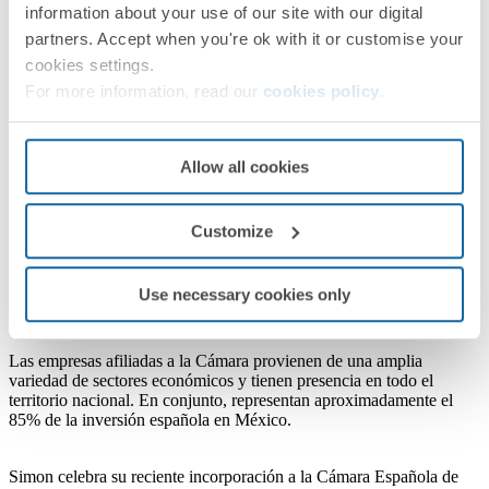
information about your use of our site with our digital
partners. Accept when you're ok with it or customise your
cookies settings.
Con más de 130 años de historia en México , la Cámara Española
de Comercio es una asociación civil sin fines de lucro, reconocida
For more information, read our
cookies policy
.
oficialmente por el Estado Español. Su propósito es fortalecer las
relaciones económicas y empresariales entre España y México ,
impulsando la inversión y el intercambio comercial entre ambos
Allow all cookies
países.
Con
más de 130 años de historia en México
, la Cámara Española
de Comercio es una asociación civil sin fines de lucro, reconocida
Customize
oficialmente por el Estado Español. Su propósito es
fortalecer las
relaciones económicas y empresariales entre España y México
,
impulsando la inversión y el intercambio comercial entre ambos
Use necessary cookies only
países.
Las empresas afiliadas a la Cámara provienen de una amplia
variedad de sectores económicos y tienen presencia en todo el
territorio nacional. En conjunto, representan aproximadamente el
85% de la inversión española en México.
Simon celebra su reciente incorporación a la Cámara Española de