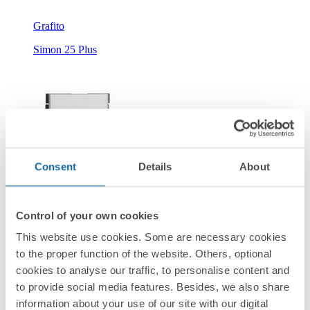
Grafito
Simon 25 Plus
Consent
Details
About
25101-30
Interruptor de 2 vías 10A 127V con embornamiento a tornillo
blanco Simon 25 Plus
Control of your own cookies
This website use cookies. Some are necessary cookies
to the proper function of the website. Others, optional
Blanco
cookies to analyse our traffic, to personalise content and
Simon 25 Plus
to provide social media features. Besides, we also share
information about your use of our site with our digital